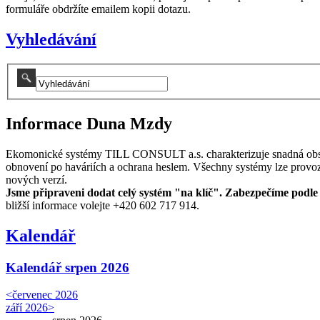
formuláře obdržíte emailem kopii dotazu.
Vyhledávání
Informace Duna Mzdy
Ekomonické systémy TILL CONSULT a.s. charakterizuje snadná obsluha
obnovení po haváriích a ochrana heslem. Všechny systémy lze provoz
nových verzí.
Jsme připraveni dodat celý systém "na klíč".
Zabezpečíme podle V
bližší informace volejte +420 602 717 914.
Kalendář
Kalendář
srpen 2026
<
červenec 2026
září 2026
>