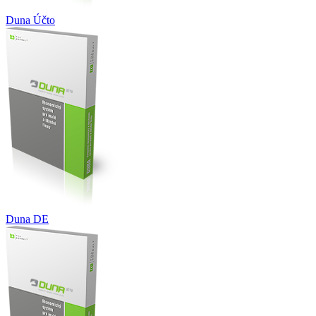
Duna Účto
Duna DE