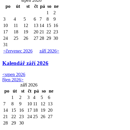
srpen 2026
po
út
st
čt
pá
so
ne
1
2
3
4
5
6
7
8
9
10
11
12
13
14
15
16
17
18
19
20
21
22
23
24
25
26
27
28
29
30
31
<
červenec 2026
září 2026
>
Kalendář
září 2026
<
srpen 2026
říjen 2026
>
září 2026
po
út
st
čt
pá
so
ne
1
2
3
4
5
6
7
8
9
10
11
12
13
14
15
16
17
18
19
20
21
22
23
24
25
26
27
28
29
30