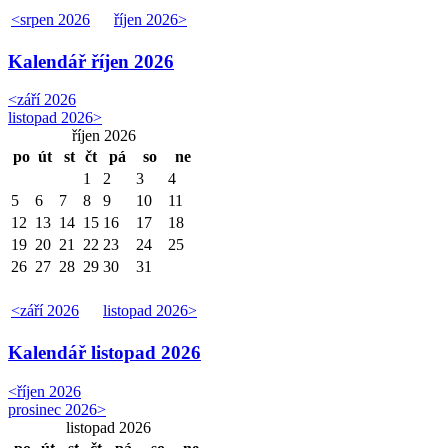
<
srpen 2026
říjen 2026
>
Kalendář
říjen 2026
<
září 2026
listopad 2026
>
říjen 2026
po
út
st
čt
pá
so
ne
1
2
3
4
5
6
7
8
9
10
11
12
13
14
15
16
17
18
19
20
21
22
23
24
25
26
27
28
29
30
31
<
září 2026
listopad 2026
>
Kalendář
listopad 2026
<
říjen 2026
prosinec 2026
>
listopad 2026