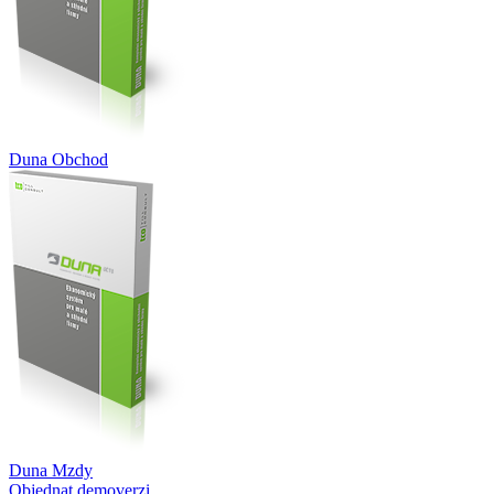
Duna Obchod
Duna Mzdy
Objednat demoverzi