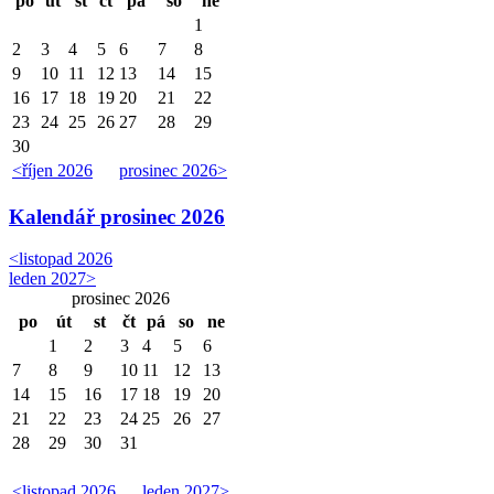
po
út
st
čt
pá
so
ne
1
2
3
4
5
6
7
8
9
10
11
12
13
14
15
16
17
18
19
20
21
22
23
24
25
26
27
28
29
30
<
říjen 2026
prosinec 2026
>
Kalendář
prosinec 2026
<
listopad 2026
leden 2027
>
prosinec 2026
po
út
st
čt
pá
so
ne
1
2
3
4
5
6
7
8
9
10
11
12
13
14
15
16
17
18
19
20
21
22
23
24
25
26
27
28
29
30
31
<
listopad 2026
leden 2027
>