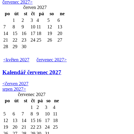
červenec 2027
>
červen 2027
po
út
st
čt
pá
so
ne
1
2
3
4
5
6
7
8
9
10
11
12
13
14
15
16
17
18
19
20
21
22
23
24
25
26
27
28
29
30
<
květen 2027
červenec 2027
>
Kalendář
červenec 2027
<
červen 2027
srpen 2027
>
červenec 2027
po
út
st
čt
pá
so
ne
1
2
3
4
5
6
7
8
9
10
11
12
13
14
15
16
17
18
19
20
21
22
23
24
25
26
27
28
29
30
31