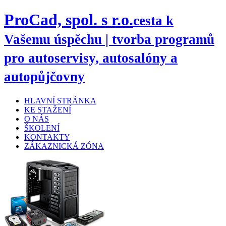
ProCad, spol. s r.o.
cesta k
Vašemu úspěchu | tvorba programů
pro autoservisy, autosalóny a
autopůjčovny
HLAVNÍ STRÁNKA
KE STAŽENÍ
O NÁS
ŠKOLENÍ
KONTAKTY
ZÁKAZNICKÁ ZÓNA