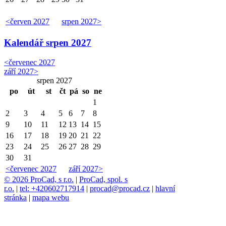
<
červen 2027
srpen 2027
>
Kalendář
srpen 2027
<
červenec 2027
září 2027
>
srpen 2027
po
út
st
čt
pá
so
ne
1
2
3
4
5
6
7
8
9
10
11
12
13
14
15
16
17
18
19
20
21
22
23
24
25
26
27
28
29
30
31
<
červenec 2027
září 2027
>
© 2026 ProCad, s r.o.
|
ProCad, spol. s
r.o.
|
tel: +420602717914
|
procad@procad.cz
|
hlavní
stránka
|
mapa webu