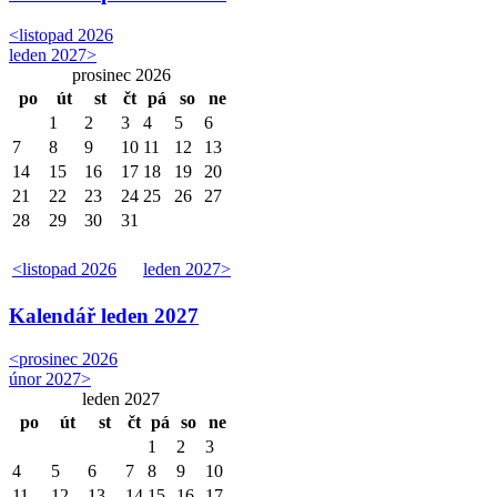
<
listopad 2026
leden 2027
>
prosinec 2026
po
út
st
čt
pá
so
ne
1
2
3
4
5
6
7
8
9
10
11
12
13
14
15
16
17
18
19
20
21
22
23
24
25
26
27
28
29
30
31
<
listopad 2026
leden 2027
>
Kalendář
leden 2027
<
prosinec 2026
únor 2027
>
leden 2027
po
út
st
čt
pá
so
ne
1
2
3
4
5
6
7
8
9
10
11
12
13
14
15
16
17