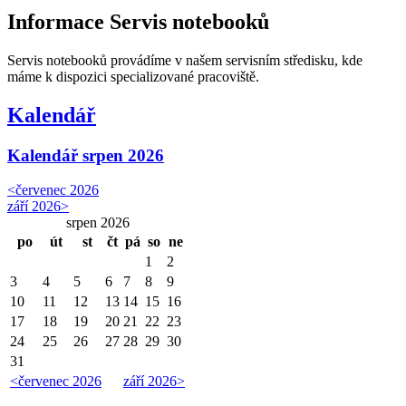
Informace Servis notebooků
Servis notebooků provádíme v našem servisním středisku, kde
máme k dispozici specializované pracoviště.
Kalendář
Kalendář
srpen 2026
<
červenec 2026
září 2026
>
srpen 2026
po
út
st
čt
pá
so
ne
1
2
3
4
5
6
7
8
9
10
11
12
13
14
15
16
17
18
19
20
21
22
23
24
25
26
27
28
29
30
31
<
červenec 2026
září 2026
>