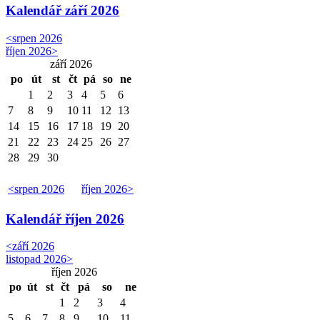
Kalendář
září 2026
<
srpen 2026
říjen 2026
>
září 2026
po
út
st
čt
pá
so
ne
1
2
3
4
5
6
7
8
9
10
11
12
13
14
15
16
17
18
19
20
21
22
23
24
25
26
27
28
29
30
<
srpen 2026
říjen 2026
>
Kalendář
říjen 2026
<
září 2026
listopad 2026
>
říjen 2026
po
út
st
čt
pá
so
ne
1
2
3
4
5
6
7
8
9
10
11