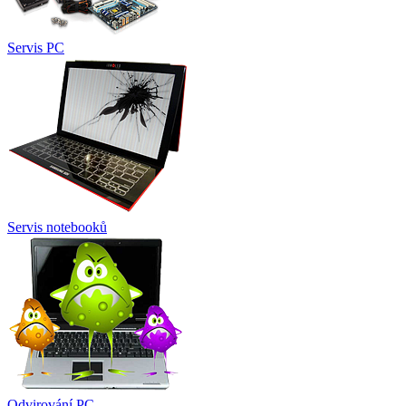
Servis PC
Servis notebooků
Odvirování PC