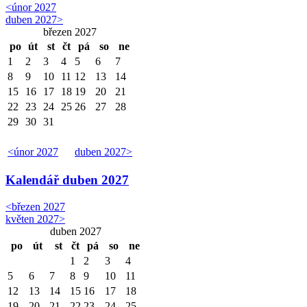
<
únor 2027
duben 2027
>
březen 2027
po
út
st
čt
pá
so
ne
1
2
3
4
5
6
7
8
9
10
11
12
13
14
15
16
17
18
19
20
21
22
23
24
25
26
27
28
29
30
31
<
únor 2027
duben 2027
>
Kalendář
duben 2027
<
březen 2027
květen 2027
>
duben 2027
po
út
st
čt
pá
so
ne
1
2
3
4
5
6
7
8
9
10
11
12
13
14
15
16
17
18
19
20
21
22
23
24
25