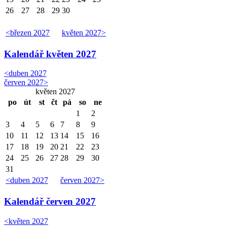
26
27
28
29
30
<
březen 2027
květen 2027
>
Kalendář
květen 2027
<
duben 2027
červen 2027
>
květen 2027
po
út
st
čt
pá
so
ne
1
2
3
4
5
6
7
8
9
10
11
12
13
14
15
16
17
18
19
20
21
22
23
24
25
26
27
28
29
30
31
<
duben 2027
červen 2027
>
Kalendář
červen 2027
<
květen 2027