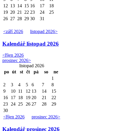
12
13
14
15
16
17
18
19
20
21
22
23
24
25
26
27
28
29
30
31
<
září 2026
listopad 2026
>
Kalendář
listopad 2026
<
říjen 2026
prosinec 2026
>
listopad 2026
po
út
st
čt
pá
so
ne
1
2
3
4
5
6
7
8
9
10
11
12
13
14
15
16
17
18
19
20
21
22
23
24
25
26
27
28
29
30
<
říjen 2026
prosinec 2026
>
Kalendář
prosinec 2026