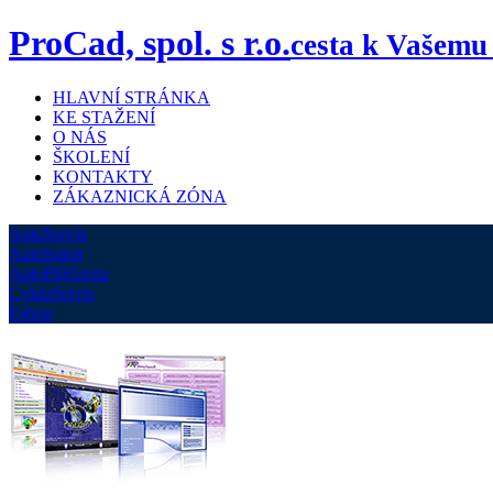
ProCad, spol. s r.o.
cesta k Vašemu
HLAVNÍ STRÁNKA
KE STAŽENÍ
O NÁS
ŠKOLENÍ
KONTAKTY
ZÁKAZNICKÁ ZÓNA
AutoServis
AutoSalon
AutoPůjčovna
CykloServis
Eshop