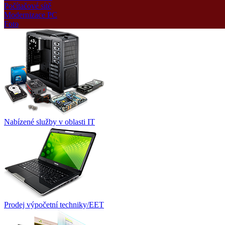
Počítačové sítě
Modernizace PC
Foto
Nabízené služby v oblasti IT
Prodej výpočetní techniky/EET