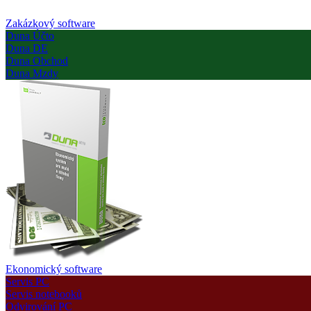
Zakázkový software
Duna Účto
Duna DE
Duna Obchod
Duna Mzdy
Ekonomický software
Servis PC
Servis notebooků
Odvirování PC