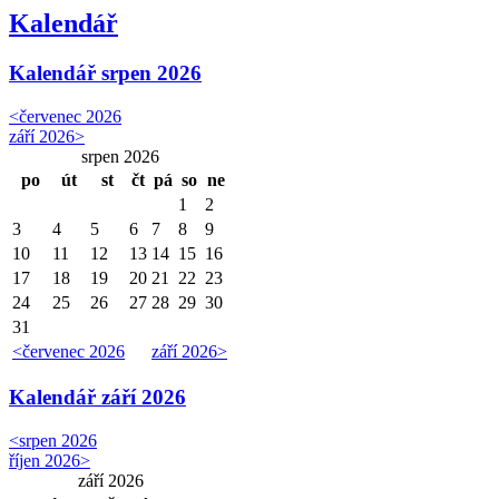
Kalendář
Kalendář
srpen 2026
<
červenec 2026
září 2026
>
srpen 2026
po
út
st
čt
pá
so
ne
1
2
3
4
5
6
7
8
9
10
11
12
13
14
15
16
17
18
19
20
21
22
23
24
25
26
27
28
29
30
31
<
červenec 2026
září 2026
>
Kalendář
září 2026
<
srpen 2026
říjen 2026
>
září 2026