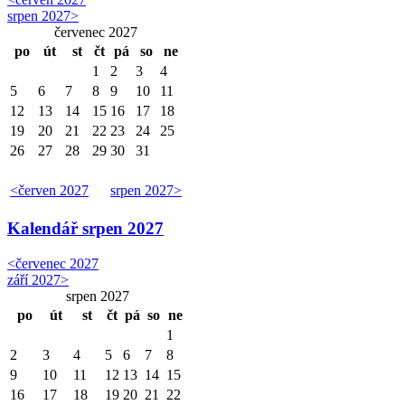
srpen 2027
>
červenec 2027
po
út
st
čt
pá
so
ne
1
2
3
4
5
6
7
8
9
10
11
12
13
14
15
16
17
18
19
20
21
22
23
24
25
26
27
28
29
30
31
<
červen 2027
srpen 2027
>
Kalendář
srpen 2027
<
červenec 2027
září 2027
>
srpen 2027
po
út
st
čt
pá
so
ne
1
2
3
4
5
6
7
8
9
10
11
12
13
14
15
16
17
18
19
20
21
22