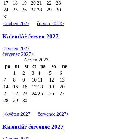
17
18
19
20
21
22
23
24
25
26
27
28
29
30
31
<
duben 2027
červen 2027
>
Kalendář
červen 2027
<
květen 2027
červenec 2027
>
červen 2027
po
út
st
čt
pá
so
ne
1
2
3
4
5
6
7
8
9
10
11
12
13
14
15
16
17
18
19
20
21
22
23
24
25
26
27
28
29
30
<
květen 2027
červenec 2027
>
Kalendář
červenec 2027
<
červen 2027