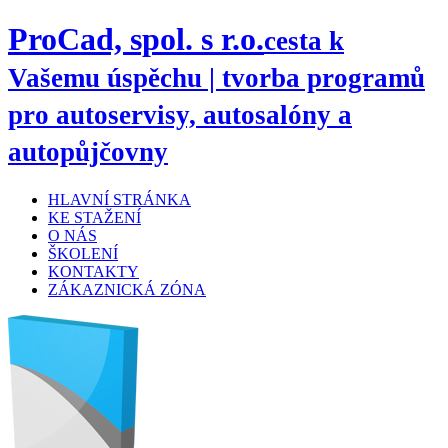
ProCad, spol. s r.o.
cesta k
Vašemu úspěchu | tvorba programů
pro autoservisy, autosalóny a
autopůjčovny
HLAVNÍ STRÁNKA
KE STAŽENÍ
O NÁS
ŠKOLENÍ
KONTAKTY
ZÁKAZNICKÁ ZÓNA