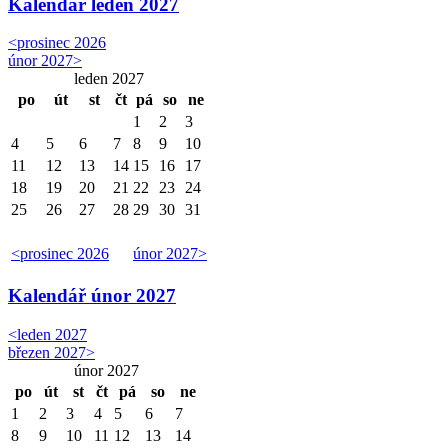
Kalendář
leden 2027
<
prosinec 2026
únor 2027
>
leden 2027
po
út
st
čt
pá
so
ne
1
2
3
4
5
6
7
8
9
10
11
12
13
14
15
16
17
18
19
20
21
22
23
24
25
26
27
28
29
30
31
<
prosinec 2026
únor 2027
>
Kalendář
únor 2027
<
leden 2027
březen 2027
>
únor 2027
po
út
st
čt
pá
so
ne
1
2
3
4
5
6
7
8
9
10
11
12
13
14