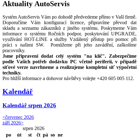
Aktuality AutoServis
Systém AutoServis Vám po dohodě předvedeme přímo v Vaší firmě.
Doporučíme Vám konfigurací licence, připravíme převod dat
skladu a seznamu zákazníků z jiného systému. Poskytneme Vám
informace o systému Ročních podpor, poskytování UPGRADE,
využívání HOT-LINE a služby Vzdálený přístup pro pomoc při
práci s našimi SW. Pomůžeme při jeho zavádění, zaškolíme
pracovníky.
Jsme připraveni dodat celý systém "na klíč".
Zabezpečíme
podle Vašich potřeb dodávku PC včetně periferií, v případě
síťové verze navrhneme a realizujeme kompletní síť výpočetní
techniky.
Pro bližší informace a dohovor návštěvy volejte +420 605 005 112.
Kalendář
Kalendář
srpen 2026
<
červenec 2026
září 2026
>
srpen 2026
po
út
st
čt
pá
so
ne