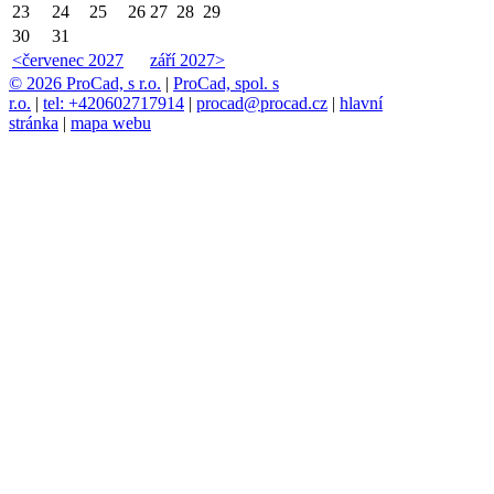
23
24
25
26
27
28
29
30
31
<
červenec 2027
září 2027
>
© 2026 ProCad, s r.o.
|
ProCad, spol. s
r.o.
|
tel: +420602717914
|
procad@procad.cz
|
hlavní
stránka
|
mapa webu