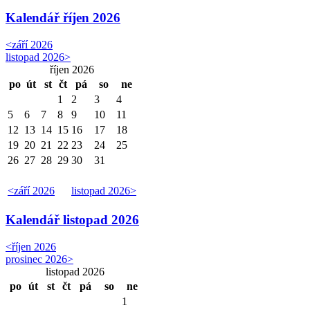
Kalendář
říjen 2026
<
září 2026
listopad 2026
>
říjen 2026
po
út
st
čt
pá
so
ne
1
2
3
4
5
6
7
8
9
10
11
12
13
14
15
16
17
18
19
20
21
22
23
24
25
26
27
28
29
30
31
<
září 2026
listopad 2026
>
Kalendář
listopad 2026
<
říjen 2026
prosinec 2026
>
listopad 2026
po
út
st
čt
pá
so
ne
1