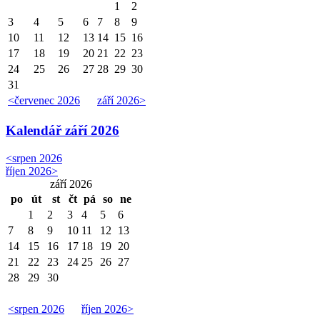
1
2
3
4
5
6
7
8
9
10
11
12
13
14
15
16
17
18
19
20
21
22
23
24
25
26
27
28
29
30
31
<
červenec 2026
září 2026
>
Kalendář
září 2026
<
srpen 2026
říjen 2026
>
září 2026
po
út
st
čt
pá
so
ne
1
2
3
4
5
6
7
8
9
10
11
12
13
14
15
16
17
18
19
20
21
22
23
24
25
26
27
28
29
30
<
srpen 2026
říjen 2026
>