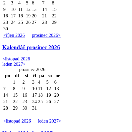
2
3
4
5
6
7
8
9
10
11
12
13
14
15
16
17
18
19
20
21
22
23
24
25
26
27
28
29
30
<
říjen 2026
prosinec 2026
>
Kalendář
prosinec 2026
<
listopad 2026
leden 2027
>
prosinec 2026
po
út
st
čt
pá
so
ne
1
2
3
4
5
6
7
8
9
10
11
12
13
14
15
16
17
18
19
20
21
22
23
24
25
26
27
28
29
30
31
<
listopad 2026
leden 2027
>