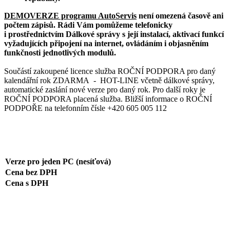
DEMOVERZE programu AutoServis
není omezená časově ani
počtem zápisů. Rádi Vám pomůžeme telefonicky
i prostřednictvím Dálkové správy s její instalací, aktivací funkcí
vyžadujících připojení na internet, ovládáním i objasněním
funkčnosti jednotlivých modulů.
Součástí zakoupené licence služba ROČNÍ PODPORA pro daný
kalendářní rok ZDARMA - HOT-LINE včetně dálkové správy,
automatické zaslání nové verze pro daný rok. Pro další roky je
ROČNÍ PODPORA placená služba. Bližší informace o ROČNÍ
PODPOŘE na telefonním čísle +420 605 005 112
Verze pro jeden PC (nesíťová)
Cena bez DPH
Cena s DPH