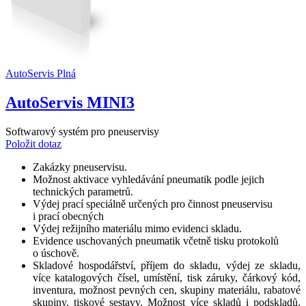
AutoServis Plná
AutoServis MINI3
Softwarový systém pro pneuservisy
Položit dotaz
Zakázky pneuservisu.
Možnost aktivace vyhledávání pneumatik podle jejich
technických parametrů.
Výdej prací speciálně určených pro činnost pneuservisu
i prací obecných
Výdej režijního materiálu mimo evidenci skladu.
Evidence uschovaných pneumatik včetně tisku protokolů
o úschově.
Skladové hospodářství, příjem do skladu, výdej ze skladu,
více katalogových čísel, umístění, tisk záruky, čárkový kód,
inventura, možnost pevných cen, skupiny materiálu, rabatové
skupiny, tiskové sestavy. Možnost více skladů i podskladů.