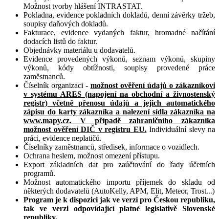
Možnost tvorby hlášení INTRASTAT.
Pokladna, evidence pokladních dokladů, denní závěrky tržeb,
soupisy daňových dokladů.
Fakturace, evidence vydaných faktur, hromadné načítání
dodacích listů do faktur.
Objednávky materiálu u dodavatelů.
Evidence provedených výkonů, seznam výkonů, skupiny
výkonů, kódy obtížnosti, soupisy provedené práce
zaměstnanců.
Číselník organizaci -
možnost ověření údajů o zákazníkovi
v systému ARES (napojení na obchodní a živnostenský
registr) včetně přenosu údajů a jejich automatického
zápisu do karty zákazníka a nalezení sídla zákazníka na
www.mapy.cz. V případě zahraničního zákazníka
možnost ověření DIČ v registru EU.
Individuální slevy na
práci, evidence neplatičů.
Číselníky zaměstnanců, středisek, informace o vozidlech.
Ochrana heslem, možnost omezení přístupu.
Export základních dat pro zaúčtování do řady účetních
programů.
Možnost automatického importu příjemek do skladu od
některých dodavatelů (AutoKelly, APM, Elit, Meteor, Trost...)
Program je k dispozici jak ve verzi pro Českou republiku,
tak ve verzi odpovídající platné legislativě Slovenské
republiky.