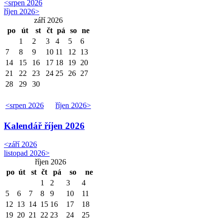
<
srpen 2026
říjen 2026
>
září 2026
po
út
st
čt
pá
so
ne
1
2
3
4
5
6
7
8
9
10
11
12
13
14
15
16
17
18
19
20
21
22
23
24
25
26
27
28
29
30
<
srpen 2026
říjen 2026
>
Kalendář
říjen 2026
<
září 2026
listopad 2026
>
říjen 2026
po
út
st
čt
pá
so
ne
1
2
3
4
5
6
7
8
9
10
11
12
13
14
15
16
17
18
19
20
21
22
23
24
25