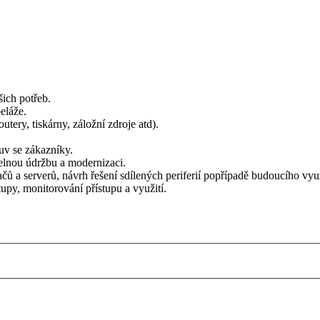
ich potřeb.
eláže.
utery, tiskárny, záložní zdroje atd).
uv se zákazníky.
delnou údržbu a modernizaci.
čů a serverů, návrh řešení sdílených periferií popřípadě budoucího vyu
tupy, monitorování přístupu a využití.