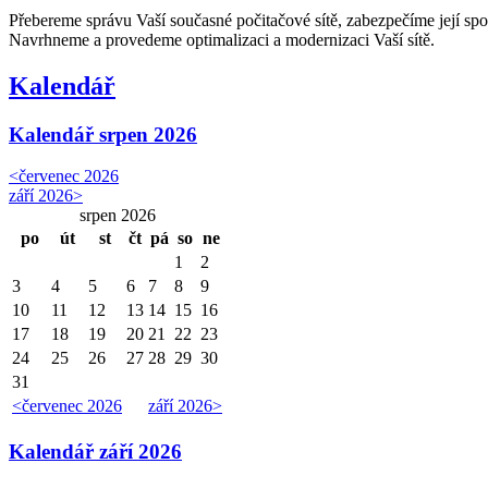
Přebereme správu Vaší současné počitačové sítě, zabezpečíme její spo
Navrhneme a provedeme optimalizaci a modernizaci Vaší sítě.
Kalendář
Kalendář
srpen 2026
<
červenec 2026
září 2026
>
srpen 2026
po
út
st
čt
pá
so
ne
1
2
3
4
5
6
7
8
9
10
11
12
13
14
15
16
17
18
19
20
21
22
23
24
25
26
27
28
29
30
31
<
červenec 2026
září 2026
>
Kalendář
září 2026