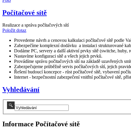
Foto
Počítačové sítě
Realizace a správa počítačových sítí
Položit dotaz
Provedeme návrh a cenovou kalkulaci počítačové sítě podle Vaš
Zabezpečíme komplexní dodávku a instalaci strukturované kab
Dodáme PC, servery a další aktivní prvky sítě (switche, huby, ro
Nastavíme konfiguraci sítě a všech jejich prvků.
Provádíme správu počitačových sítí na základě uzavřených sml
Zabezpečujeme průběžně servis počítačových sítí, jejich pravi
Řešení budoucí koncepce - růst počítačové sítě, vybavení počíta
Internet - bezpečnostní zabezpečení vnitřní počítačové sítě, přís
Vyhledávání
Informace Počítačové sítě