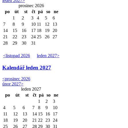
leden 2027
>
prosinec 2026
po
út
st
čt
pá
so
ne
1
2
3
4
5
6
7
8
9
10
11
12
13
14
15
16
17
18
19
20
21
22
23
24
25
26
27
28
29
30
31
<
listopad 2026
leden 2027
>
Kalendář
leden 2027
<
prosinec 2026
únor 2027
>
leden 2027
po
út
st
čt
pá
so
ne
1
2
3
4
5
6
7
8
9
10
11
12
13
14
15
16
17
18
19
20
21
22
23
24
25
26
27
28
29
30
31