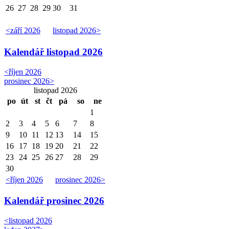
26
27
28
29
30
31
<
září 2026
listopad 2026
>
Kalendář
listopad 2026
<
říjen 2026
prosinec 2026
>
listopad 2026
po
út
st
čt
pá
so
ne
1
2
3
4
5
6
7
8
9
10
11
12
13
14
15
16
17
18
19
20
21
22
23
24
25
26
27
28
29
30
<
říjen 2026
prosinec 2026
>
Kalendář
prosinec 2026
<
listopad 2026