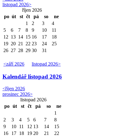
listopad 2026
>
říjen 2026
po
út
st
čt
pá
so
ne
1
2
3
4
5
6
7
8
9
10
11
12
13
14
15
16
17
18
19
20
21
22
23
24
25
26
27
28
29
30
31
<
září 2026
listopad 2026
>
Kalendář
listopad 2026
<
říjen 2026
prosinec 2026
>
listopad 2026
po
út
st
čt
pá
so
ne
1
2
3
4
5
6
7
8
9
10
11
12
13
14
15
16
17
18
19
20
21
22