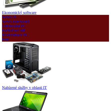
Ekonomický software
Servis PC
Servis notebooků
Odvirování PC
Počítačové sítě
Modernizace PC
Foto
Nabízené služby v oblasti IT