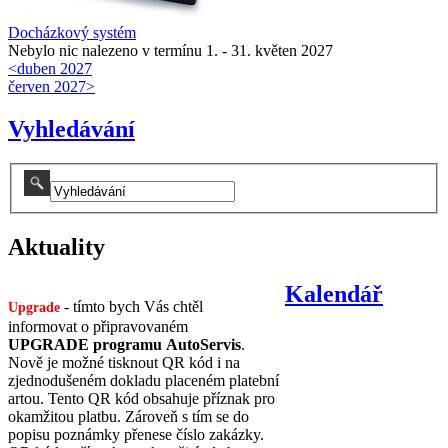
Docházkový systém
Nebylo nic nalezeno v termínu 1. - 31. květen 2027
<
duben 2027
červen 2027
>
Vyhledávání
Aktuality
Kalendář
- tímto bych Vás chtěl
Upgrade
informovat o připravovaném
UPGRADE programu AutoServis
.
Nově je možné tisknout QR kód i na
zjednodušeném dokladu placeném platební
artou. Tento QR kód obsahuje příznak pro
okamžitou platbu. Zároveň s tím se do
popisu poznámky přenese číslo zakázky.