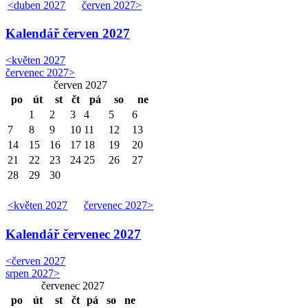
<
duben 2027
červen 2027
>
Kalendář
červen 2027
<
květen 2027
červenec 2027
>
červen 2027
po
út
st
čt
pá
so
ne
1
2
3
4
5
6
7
8
9
10
11
12
13
14
15
16
17
18
19
20
21
22
23
24
25
26
27
28
29
30
<
květen 2027
červenec 2027
>
Kalendář
červenec 2027
<
červen 2027
srpen 2027
>
červenec 2027
po
út
st
čt
pá
so
ne