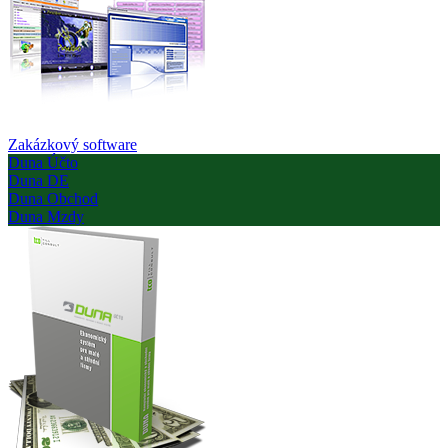
Zakázkový software
Duna Účto
Duna DE
Duna Obchod
Duna Mzdy