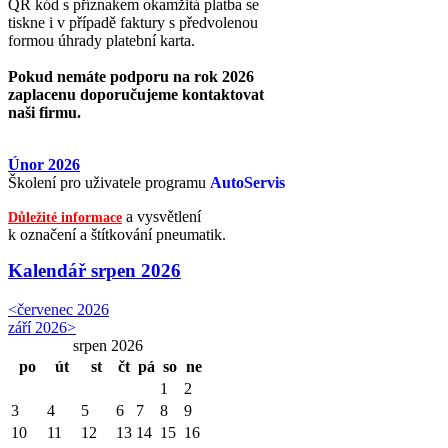
QR kód s příznakem okamžitá platba se
tiskne i v případě faktury s předvolenou
formou úhrady platební karta.
Pokud nemáte podporu na rok 2026
zaplacenu doporučujeme kontaktovat
naši firmu.
Únor 2026
Školení pro uživatele programu
AutoServis
a vysvětlení
Důležité informace
k označení a štítkování pneumatik.
Kalendář
srpen 2026
<
červenec 2026
září 2026
>
srpen 2026
po
út
st
čt
pá
so
ne
1
2
3
4
5
6
7
8
9
10
11
12
13
14
15
16