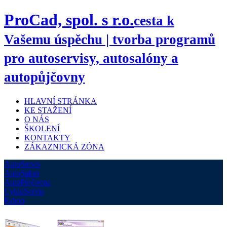
ProCad, spol. s r.o.
cesta k
Vašemu úspěchu | tvorba programů
pro autoservisy, autosalóny a
autopůjčovny
HLAVNÍ STRÁNKA
KE STAŽENÍ
O NÁS
ŠKOLENÍ
KONTAKTY
ZÁKAZNICKÁ ZÓNA
AutoServis
AutoSalon
AutoPůjčovna
CykloServis
Eshop