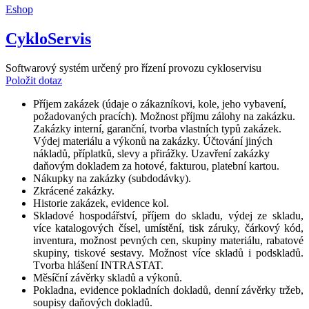
Eshop
CykloServis
Softwarový systém určený pro řízení provozu cykloservisu
Položit dotaz
Příjem zakázek (údaje o zákazníkovi, kole, jeho vybavení,
požadovaných pracích). Možnost příjmu zálohy na zakázku.
Zakázky interní, garanční, tvorba vlastních typů zakázek.
Výdej materiálu a výkonů na zakázky. Účtování jiných
nákladů, příplatků, slevy a přirážky. Uzavření zakázky
daňovým dokladem za hotové, fakturou, platební kartou.
Nákupky na zakázky (subdodávky).
Zkrácené zakázky.
Historie zakázek, evidence kol.
Skladové hospodářství, příjem do skladu, výdej ze skladu,
více katalogových čísel, umístění, tisk záruky, čárkový kód,
inventura, možnost pevných cen, skupiny materiálu, rabatové
skupiny, tiskové sestavy. Možnost více skladů i podskladů.
Tvorba hlášení INTRASTAT.
Měsíční závěrky skladů a výkonů.
Pokladna, evidence pokladních dokladů, denní závěrky tržeb,
soupisy daňových dokladů.