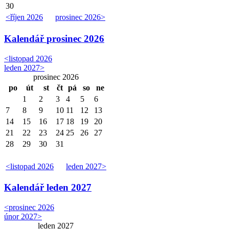
30
<
říjen 2026
prosinec 2026
>
Kalendář
prosinec 2026
<
listopad 2026
leden 2027
>
prosinec 2026
po
út
st
čt
pá
so
ne
1
2
3
4
5
6
7
8
9
10
11
12
13
14
15
16
17
18
19
20
21
22
23
24
25
26
27
28
29
30
31
<
listopad 2026
leden 2027
>
Kalendář
leden 2027
<
prosinec 2026
únor 2027
>
leden 2027