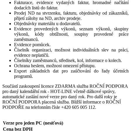
Fakturace, evidence vydaných faktur, hromadné načítání
dodacích listů do faktur.
Prodej ND na stvrzenku, fakturu, objednávky od zákazníků,
přijetí zálohy na ND, archiv prodeje.
Objednávky materiálu u dodavatelů.
Evidence provedených výkonů, seznam výkonů, skupiny
výkonů, kódy obtížnosti, soupisy provedené práce
zaměstnanců.
Evidence pomůcek.
Číselník organizaci, možnost individuálních slev na práci,
evidence neplatičů.
Číselníky zaměstnanců, středisek, kol, informace o kolech.
Ochrana heslem, možnost omezení přístupu.
Export základních dat pro zaúčtování do řady účetních
programů.
Součástí zaskoupení licence ZDARMA služba ROČNÍ PODPORA
pro daný kalendářní rok - HOT-LINE včetně dálkové správy,
automatické zaslání nové verze pro daný rok. Pro další roky je
ROČNÍ PODPORA placená služba. Bližší informace o ROČNÍ
PODPOŘE na telefonním čísle +420 605 005 112.
Verze pro jeden PC (nesíťová)
Cena bez DPH