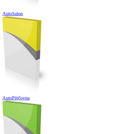
AutoSalon
AutoPůjčovna