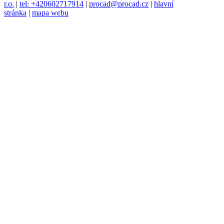
r.o.
|
tel: +420602717914
|
procad@procad.cz
|
hlavní
stránka
|
mapa webu