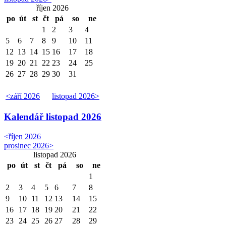
říjen 2026
po
út
st
čt
pá
so
ne
1
2
3
4
5
6
7
8
9
10
11
12
13
14
15
16
17
18
19
20
21
22
23
24
25
26
27
28
29
30
31
<
září 2026
listopad 2026
>
Kalendář
listopad 2026
<
říjen 2026
prosinec 2026
>
listopad 2026
po
út
st
čt
pá
so
ne
1
2
3
4
5
6
7
8
9
10
11
12
13
14
15
16
17
18
19
20
21
22
23
24
25
26
27
28
29