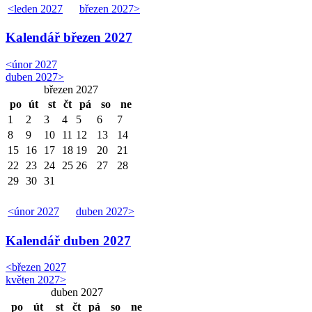
<
leden 2027
březen 2027
>
Kalendář
březen 2027
<
únor 2027
duben 2027
>
březen 2027
po
út
st
čt
pá
so
ne
1
2
3
4
5
6
7
8
9
10
11
12
13
14
15
16
17
18
19
20
21
22
23
24
25
26
27
28
29
30
31
<
únor 2027
duben 2027
>
Kalendář
duben 2027
<
březen 2027
květen 2027
>
duben 2027
po
út
st
čt
pá
so
ne