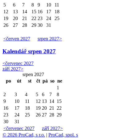
5
6
7
8
9
10
11
12
13
14
15
16
17
18
19
20
21
22
23
24
25
26
27
28
29
30
31
<
červen 2027
srpen 2027
>
Kalendář
srpen 2027
<
červenec 2027
září 2027
>
srpen 2027
po
út
st
čt
pá
so
ne
1
2
3
4
5
6
7
8
9
10
11
12
13
14
15
16
17
18
19
20
21
22
23
24
25
26
27
28
29
30
31
<
červenec 2027
září 2027
>
© 2026 ProCad, s r.o.
|
ProCad, spol. s