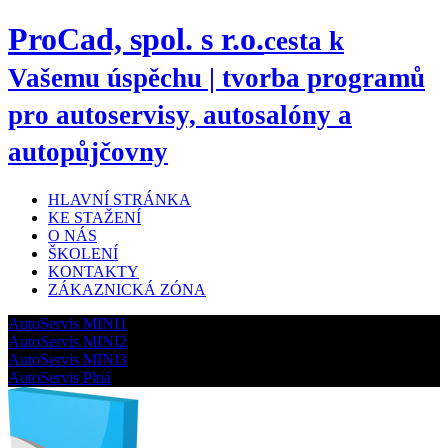
ProCad, spol. s r.o.
cesta k
Vašemu úspěchu | tvorba programů
pro autoservisy, autosalóny a
autopůjčovny
HLAVNÍ STRÁNKA
KE STAŽENÍ
O NÁS
ŠKOLENÍ
KONTAKTY
ZÁKAZNICKÁ ZÓNA
AutoServis MINI1
AutoServis MINI2
AutoServis MINI3
AutoServis Plná