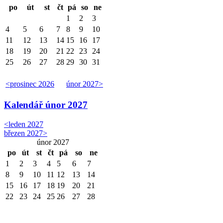
po
út
st
čt
pá
so
ne
1
2
3
4
5
6
7
8
9
10
11
12
13
14
15
16
17
18
19
20
21
22
23
24
25
26
27
28
29
30
31
<
prosinec 2026
únor 2027
>
Kalendář
únor 2027
<
leden 2027
březen 2027
>
únor 2027
po
út
st
čt
pá
so
ne
1
2
3
4
5
6
7
8
9
10
11
12
13
14
15
16
17
18
19
20
21
22
23
24
25
26
27
28