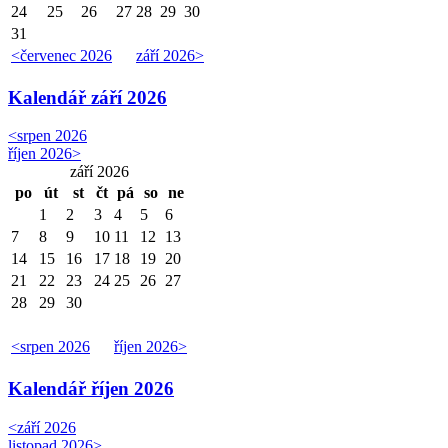
24
25
26
27
28
29
30
31
<
červenec 2026
září 2026
>
Kalendář
září 2026
<
srpen 2026
říjen 2026
>
září 2026
po
út
st
čt
pá
so
ne
1
2
3
4
5
6
7
8
9
10
11
12
13
14
15
16
17
18
19
20
21
22
23
24
25
26
27
28
29
30
<
srpen 2026
říjen 2026
>
Kalendář
říjen 2026
<
září 2026
listopad 2026
>