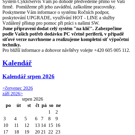
Systém CykloServis Vám po dohodě předvedeme přímo ve Vaší
firmě. Pomůžeme při jeho zavádění, zaškolíme pracovníky.
Poskytneme Vám informace o systému Ročních podpor,
poskytování UPGRADE, využívání HOT - LINE a služby
Vzdálený přístup pro pomoc při práci s našimi SW.
Jsme připraveni dodat celý systém "na klíč".
Zabezpečíme
podle Vašich potřeb dodávku PC včetně periferií, v případě
síťové verze navrhneme a realizujeme kompletní síť výpočetní
techniky.
Pro bližší informace a dohovor návštěvy volejte
+420 605 005 112
.
Kalendář
Kalendář
srpen 2026
<
červenec 2026
září 2026
>
srpen 2026
po
út
st
čt
pá
so
ne
1
2
3
4
5
6
7
8
9
10
11
12
13
14
15
16
17
18
19
20
21
22
23